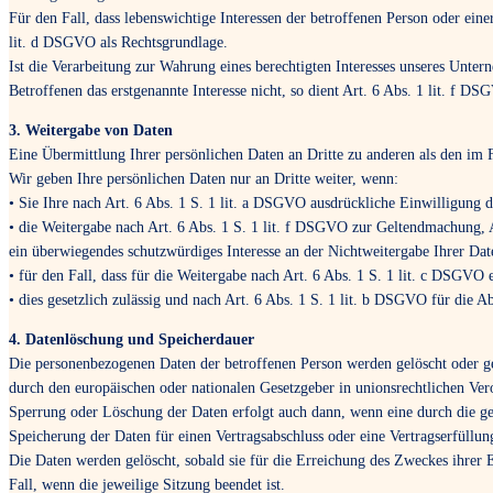
Für den Fall, dass lebenswichtige Interessen der betroffenen Person oder ein
lit. d DSGVO als Rechtsgrundlage.
Ist die Verarbeitung zur Wahrung eines berechtigten Interesses unseres Unter
Betroffenen das erstgenannte Interesse nicht, so dient Art. 6 Abs. 1 lit. f D
3. Weitergabe von Daten
Eine Übermittlung Ihrer persönlichen Daten an Dritte zu anderen als den im 
Wir geben Ihre persönlichen Daten nur an Dritte weiter, wenn:
• Sie Ihre nach Art. 6 Abs. 1 S. 1 lit. a DSGVO ausdrückliche Einwilligung da
• die Weitergabe nach Art. 6 Abs. 1 S. 1 lit. f DSGVO zur Geltendmachung, 
ein überwiegendes schutzwürdiges Interesse an der Nichtweitergabe Ihrer Dat
• für den Fall, dass für die Weitergabe nach Art. 6 Abs. 1 S. 1 lit. c DSGVO e
• dies gesetzlich zulässig und nach Art. 6 Abs. 1 S. 1 lit. b DSGVO für die A
4. Datenlöschung und Speicherdauer
Die personenbezogenen Daten der betroffenen Person werden gelöscht oder ge
durch den europäischen oder nationalen Gesetzgeber in unionsrechtlichen Ver
Sperrung oder Löschung der Daten erfolgt auch dann, wenn eine durch die gen
Speicherung der Daten für einen Vertragsabschluss oder eine Vertragserfüllung
Die Daten werden gelöscht, sobald sie für die Erreichung des Zweckes ihrer E
Fall, wenn die jeweilige Sitzung beendet ist.