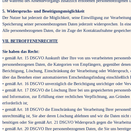
Die während des Absendevorgangs zusätzlich erhobenen personenbezogenen Dat
5. Widerspruchs- und Beseitigungsmöglichkeit
Der Nutzer hat jederzeit die Möglichkeit, seine Einwilligung zur Verarbeitu
Speicherung seiner personenbezogenen Daten jederzeit widersprechen. In eine
Alle personenbezogenen Daten, die im Zuge der Kontaktaufnahme gespeichert
VII. BETROFFENENRECHTE
Sie haben das Recht:
• gemäß Art. 15 DSGVO Auskunft über Ihre von uns verarbeiteten personenbe
personenbezogenen Daten, die Kategorien von Empfängern, gegenüber denen I
Berichtigung, Löschung, Einschränkung der Verarbeitung oder Widerspruch, d
über das Bestehen einer automatisierten Entscheidungsfindung einschließlich 
• gemäß Art. 16 DSGVO unverzüglich die Berichtigung unrichtiger oder Verv
• gemäß Art. 17 DSGVO die Löschung Ihrer bei uns gespeicherten personenbe
und Information, zur Erfüllung einer rechtlichen Verpflichtung, aus Gründe
erforderlich ist;
• gemäß Art. 18 DSGVO die Einschränkung der Verarbeitung Ihrer personenbez
unrechtmäßig ist, Sie aber deren Löschung ablehnen und wir die Daten nich
benötigen oder Sie gemäß Art. 21 DSGVO Widerspruch gegen die Verarbeitun
• gemäß Art. 20 DSGVO Ihre personenbezogenen Daten, die Sie uns bereitgest